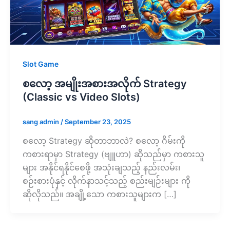
Slot Game
စလော့ အမျိုးအစားအလိုက် Strategy
(Classic vs Video Slots)
sang admin
/
September 23, 2025
စလော့ Strategy ဆိုတာဘာလဲ? စလော့ ဂိမ်းကို
ကစားရာမှာ Strategy (ဗျူဟာ) ဆိုသည်မှာ ကစားသူ
များ အနိုင်ရနိုင်စေဖို့ အသုံးချသည့် နည်းလမ်း၊
စဉ်းစားပုံနှင့် လိုက်နာသင့်သည့် စည်းမျဉ်းများ ကို
ဆိုလိုသည်။ အချို့သော ကစားသူများက […]